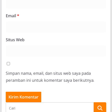
Email
*
Situs Web
Simpan nama, email, dan situs web saya pada
peramban ini untuk komentar saya berikutnya.
BERITA
Pelatihan Lectio Divina di Paroki Kapan,
Membangkitkan Semangat Literasi Kitab Suci