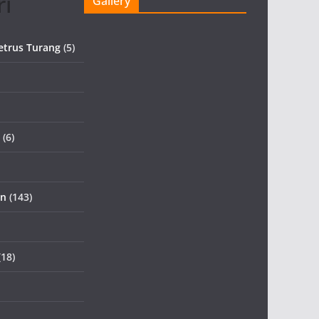
ri
Gallery
etrus Turang
(5)
(6)
an
(143)
18)