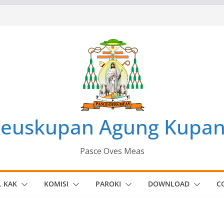
euskupan Agung Kupa
Pasce Oves Meas
L KAK
KOMISI
PAROKI
DOWNLOAD
C
euskupan
di Oepoli