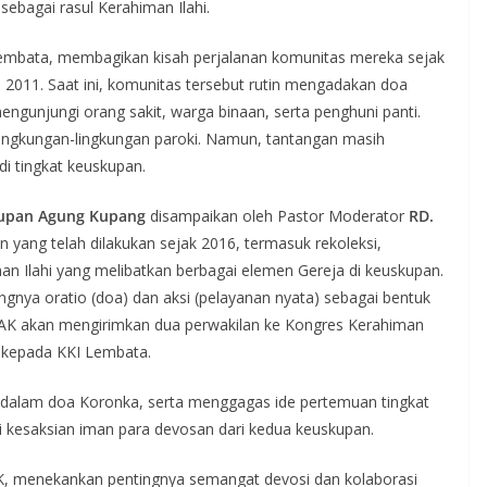
bagai rasul Kerahiman Ilahi.
Lembata, membagikan kisah perjalanan komunitas mereka sejak
 2011. Saat ini, komunitas tersebut rutin mengadakan doa
engunjungi orang sakit, warga binaan, serta penghuni panti.
e lingkungan-lingkungan paroki. Namun, tantangan masih
di tingkat keuskupan.
kupan Agung Kupang
disampaikan oleh Pastor Moderator
RD.
n yang telah dilakukan sejak 2016, termasuk rekoleksi,
n Ilahi yang melibatkan berbagai elemen Gereja di keuskupan.
gnya oratio (doa) dan aksi (pelayanan nyata) sebagai bentuk
KAK akan mengirimkan dua perwakilan ke Kongres Kerahiman
n kepada KKI Lembata.
dalam doa Koronka, serta menggagas ide pertemuan tingkat
i kesaksian iman para devosan dari kedua keuskupan.
AK, menekankan pentingnya semangat devosi dan kolaborasi