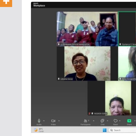
Perkuat Sema
Kebersamaan
Persaudaraan
16/06/2026
KomsosKAK