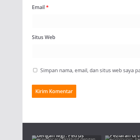
Email
*
Situs Web
Simpan nama, email, dan situs web saya p
Communio:
Wawancara Eksklusif
Persekutuan
dengan Mgr. Petrus
Peziarah di 