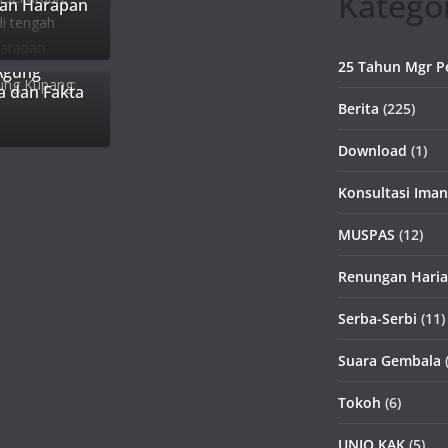
Katego
dan Harapan
25 Tahun Mgr P
Agung
a dan Fakta
Berita
(225)
Download
(1)
Konsultasi Iman
MUSPAS
(12)
Renungan Hari
Serba-Serbi
(11)
Suara Gembala
(
Tokoh
(6)
UNIO KAK
(5)