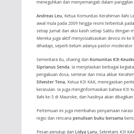
meneguhkan dan menyemangati dalam panggilan se
Andreas Leu
, Ketua Komunitas Kerahiman Ilahi 
awal mula pada 2009 hingga resmi terbentuk pada
setiap Jumat dan aksi kasih setiap Sabtu dengan m
Mereka juga aktif menyosialisasikan devosi ini k
dihadapi, seperti belum adanya pastor moderator 
Sementara itu, sharing dari
Komunitas K3I Keus
Siprianus Senda
. Ia menjelaskan berbagai kegiata
pengakuan dosa, seminar dan misa akbar Kerahima
Silvester Tena
, Ketua K3I KAK, menegaskan pentin
kerasulan. Ia juga menginformasikan bahwa K3I 
Ilahi ke-5 di Mauroke, dan hasilnya akan dibagika
Pertemuan ini juga membahas penyamaan narasi 
regio dan rencana
penulisan buku bersama
beris
Pesan penutup dari
Lidya Luru
, Sekretaris K3I K