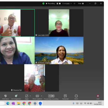
ngat
BERITA
 dan
Konferensi Nasional
 Imam
Kedua Legio Maria
Senatus Maria Diangkat
ke Surga-Kupang, Resmi
Dibuka
08/08/2026
KomsosKAK