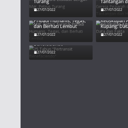
Turang
Tantangan 
27/07/2022
27/07/2022
Mgr. Petrus Turang:
Pribadi Humanis, Tegas,
Keuskupan 
dan Berhati Lembut
Kupang: Dat
27/07/2022
27/07/2022
25 Tahun “Pertransiit
Benefaciendo”
27/07/2022