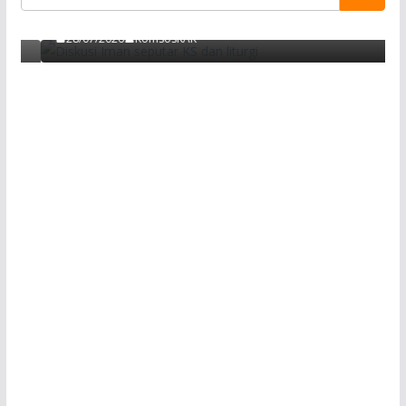
pada Orang Muda, Remaja dan Anak-anak
28/07/2026
KomsosKAK