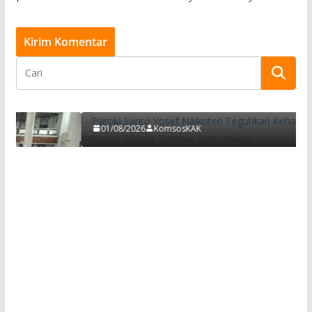
BERITA
Paroki Santo Yosef Naikoten Teguhkan
Keharmonisan Keluarga Melalui Seminar
Komunikasi
01/08/2026
KomsosKAK
tus
uka