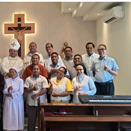
s Leo XIV
BERITA
i Komunikasi
Paroki Santo Yosef
dunia ke-60
Naikoten Teguhkan
sosKAK
Keharmonisan
Keluarga Melalui
Seminar Komunikasi
01/08/2026
KomsosKAK