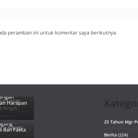
ada peramban ini untuk komentar saya berikutnya.
, Gereja
tengah
Katego
dan Harapan
25 Tahun Mgr P
Agung
a dan Fakta
Berita
(224)