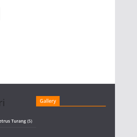
ri
Gallery
etrus Turang
(5)