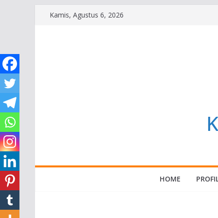
Skip
Kamis, Agustus 6, 2026
to
content
K
HOME
PROFI
SUARA GEMBALA