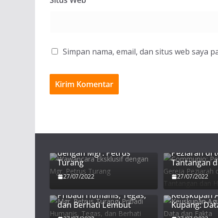
Situs Web
Simpan nama, email, dan situs web saya p
Communio:
Wawancara Eksklusif
Persekutuan
dengan Mgr. Petrus
Peziarah di 
Turang
Tantangan 
27/07/2022
27/07/2022
Mgr. Petrus Turang:
Pribadi Humanis, Tegas,
Keuskupan 
dan Berhati Lembut
Kupang: Dat