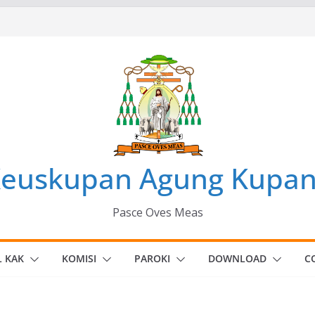
euskupan Agung Kupa
Pasce Oves Meas
L KAK
KOMISI
PAROKI
DOWNLOAD
C