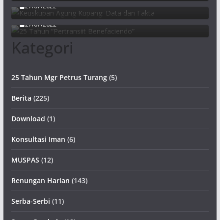
27/07/2022
25 Tahun “Pertransiit Benefaciendo”
27/07/2022
Kategori
25 Tahun Mgr Petrus Turang
(5)
Berita
(225)
Download
(1)
Konsultasi Iman
(6)
MUSPAS
(12)
Renungan Harian
(143)
Serba-Serbi
(11)