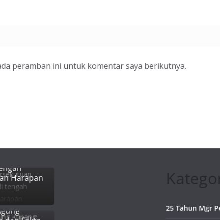
ada peramban ini untuk komentar saya berikutnya.
, Gereja
tengah
Kategor
dan Harapan
25 Tahun Mgr P
Agung