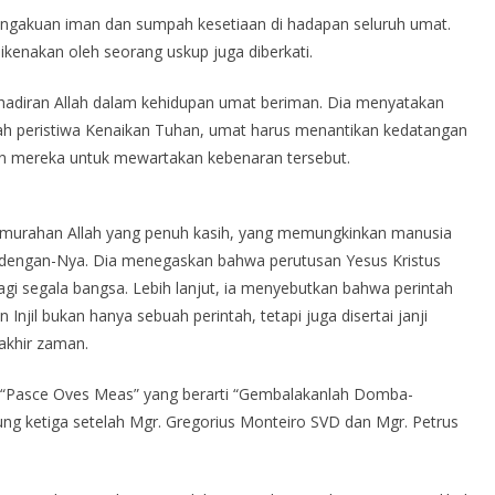
engakuan iman dan sumpah kesetiaan di hadapan seluruh umat.
 dikenakan oleh seorang uskup juga diberkati.
diran Allah dalam kehidupan umat beriman. Dia menyatakan
lah peristiwa Kenaikan Tuhan, umat harus menantikan kedatangan
ereka untuk mewartakan kebenaran tersebut.
murahan Allah yang penuh kasih, yang memungkinkan manusia
i dengan-Nya. Dia menegaskan bahwa perutusan Yesus Kristus
 segala bangsa. Lebih lanjut, ia menyebutkan bahwa perintah
njil bukan hanya sebuah perintah, tetapi juga disertai janji
akhir zaman.
i “Pasce Oves Meas” yang berarti “Gembalakanlah Domba-
ng ketiga setelah Mgr. Gregorius Monteiro SVD dan Mgr. Petrus