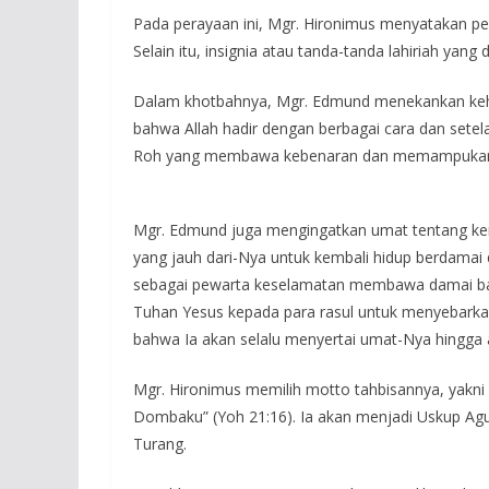
Pada perayaan ini, Mgr. Hironimus menyatakan p
Selain itu, insignia atau tanda-tanda lahiriah yang
Dalam khotbahnya, Mgr. Edmund menekankan keha
bahwa Allah hadir dengan berbagai cara dan sete
Roh yang membawa kebenaran dan memampukan m
Mgr. Edmund juga mengingatkan umat tentang ke
yang jauh dari-Nya untuk kembali hidup berdama
sebagai pewarta keselamatan membawa damai bagi
Tuhan Yesus kepada para rasul untuk menyebarkan I
bahwa Ia akan selalu menyertai umat-Nya hingga 
Mgr. Hironimus memilih motto tahbisannya, yakn
Dombaku” (Yoh 21:16). Ia akan menjadi Uskup Agu
Turang.