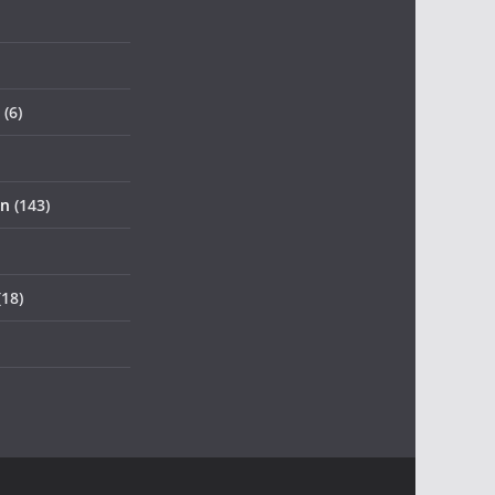
(6)
an
(143)
18)