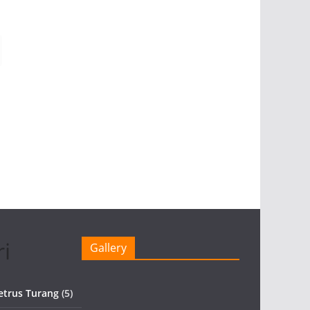
i
Gallery
etrus Turang
(5)