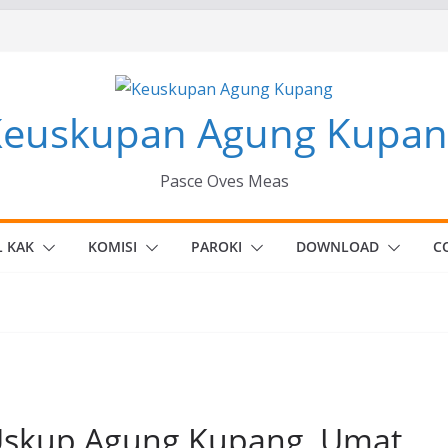
Keuskupan Agung Kupan
Pasce Oves Meas
L KAK
KOMISI
PAROKI
DOWNLOAD
C
Uskup Agung Kupang, Umat