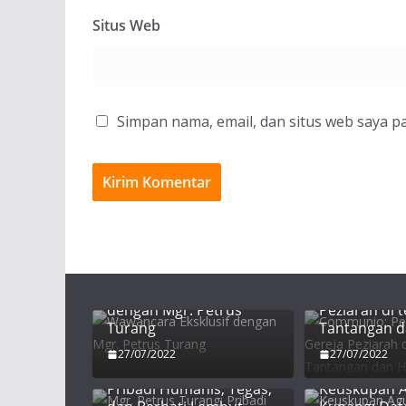
Situs Web
Simpan nama, email, dan situs web saya p
Communio:
Wawancara Eksklusif
Persekutuan
dengan Mgr. Petrus
Peziarah di 
Turang
Tantangan 
27/07/2022
27/07/2022
Mgr. Petrus Turang:
Pribadi Humanis, Tegas,
Keuskupan 