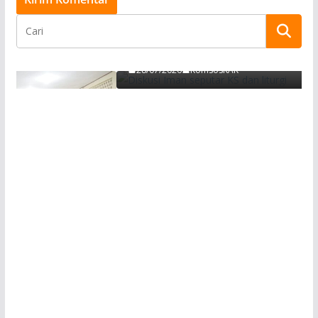
Pelatihan Lectio Divina di Paroki Kapan,
Membangkitkan Semangat Literasi Kitab Suci
pada Orang Muda, Remaja dan Anak-anak
28/07/2026
KomsosKAK