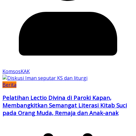
KomsosKAK
Berita
Pelatihan Lectio Divina di Paroki Kapan,
Membangkitkan Semangat Literasi Kitab Suci
pada Orang Muda, Remaja dan Anak-anak