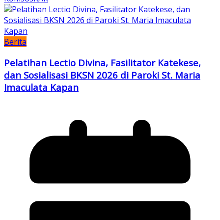
Berita
Pelatihan Lectio Divina, Fasilitator Katekese,
dan Sosialisasi BKSN 2026 di Paroki St. Maria
Imaculata Kapan