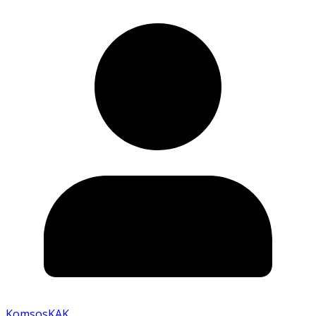
KomsosKAK