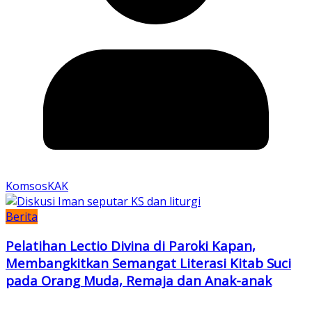
KomsosKAK
Berita
Pelatihan Lectio Divina di Paroki Kapan,
Membangkitkan Semangat Literasi Kitab Suci
pada Orang Muda, Remaja dan Anak-anak