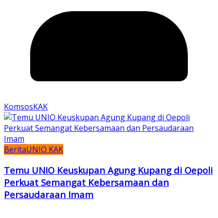
KomsosKAK
Berita
UNIO KAK
Temu UNIO Keuskupan Agung Kupang di Oepoli
Perkuat Semangat Kebersamaan dan
Persaudaraan Imam