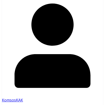
KomsosKAK