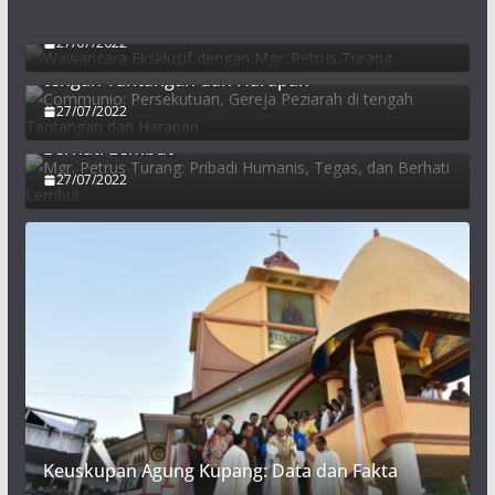
Turang
27/07/2022
Communio: Persekutuan, Gereja Peziarah di
tengah Tantangan dan Harapan
27/07/2022
Mgr. Petrus Turang: Pribadi Humanis, Tegas, dan
Berhati Lembut
27/07/2022
Keuskupan Agung Kupang: Data dan Fakta