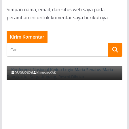
Simpan nama, email, dan situs web saya pada
peramban ini untuk komentar saya berikutnya.
BERITA
Paroki Santo Yosef Naikoten Te
a Legio Maria Senatus
Keharmonisan Keluarga Melalui
Kupang, Resmi Dibuka
Komunikasi
01/08/2026
KomsosKAK
Wawancara Eksklusif dengan Mgr. Petrus