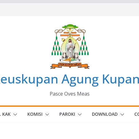
euskupan Agung Kupa
Pasce Oves Meas
BERITA
L KAK
KOMISI
PAROKI
DOWNLOAD
C
Konferensi Nasional
euskupan
Kedua Legio Maria
di Oepoli