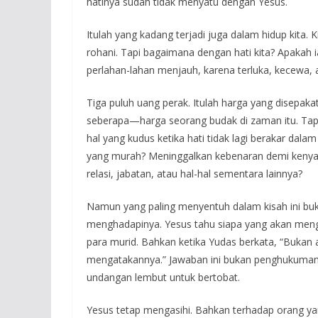
hatinya sudah tidak menyatu dengan Yesus.
Itulah yang kadang terjadi juga dalam hidup kita. 
rohani. Tapi bagaimana dengan hati kita? Apakah
perlahan-lahan menjauh, karena terluka, kecewa, 
Tiga puluh uang perak. Itulah harga yang disepaka
seberapa—harga seorang budak di zaman itu. Tapi 
hal yang kudus ketika hati tidak lagi berakar dala
yang murah? Meninggalkan kebenaran demi kenya
relasi, jabatan, atau hal-hal sementara lainnya?
Namun yang paling menyentuh dalam kisah ini bu
menghadapinya. Yesus tahu siapa yang akan mengk
para murid. Bahkan ketika Yudas berkata, “Bukan
mengatakannya.” Jawaban ini bukan penghukuman
undangan lembut untuk bertobat.
Yesus tetap mengasihi. Bahkan terhadap orang yan