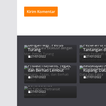
Communio:
Wawancara Eksklusif
Persekutuan
dengan Mgr. Petrus
Peziarah di 
Turang
Tantangan 
27/07/2022
27/07/2022
Mgr. Petrus Turang:
Pribadi Humanis, Tegas,
Keuskupan 
dan Berhati Lembut
Kupang: Dat
27/07/2022
27/07/2022
25 Tahun “Pertransiit
Benefaciendo”
27/07/2022