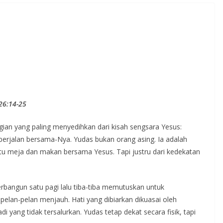
Senatus Maria Diangkat
ngat
ke Surga-Kupang, Resmi
 dan
Dibuka
n Imam
08/08/2026
KomsosKAK
26:14-25
agian yang paling menyedihkan dari kisah sengsara Yesus:
berjalan bersama-Nya. Yudas bukan orang asing. Ia adalah
tu meja dan makan bersama Yesus. Tapi justru dari kedekatan
 terbangun satu pagi lalu tiba-tiba memutuskan untuk
 pelan-pelan menjauh. Hati yang dibiarkan dikuasai oleh
 yang tidak tersalurkan. Yudas tetap dekat secara fisik, tapi