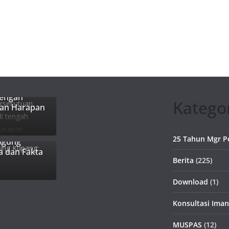
, Gereja
tengah
Katego
dan Harapan
25 Tahun Mgr P
Agung
a dan Fakta
Berita
(225)
Download
(1)
Konsultasi Iman
MUSPAS
(12)