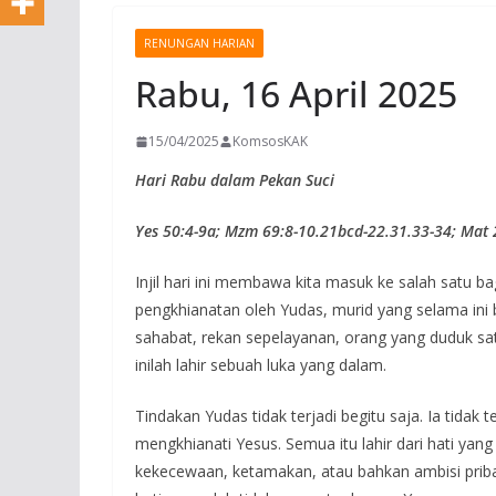
Perkuat Sema
RENUNGAN HARIAN
Kebersamaan
Rabu, 16 April 2025
Persaudaraa
16/06/2026
KomsosKAK
15/04/2025
KomsosKAK
Hari Rabu dalam Pekan Suci
Yes 50:4-9a; Mzm 69:8-10.21bcd-22.31.33-34; Mat 
Injil hari ini membawa kita masuk ke salah satu b
pengkhianatan oleh Yudas, murid yang selama ini 
sahabat, rekan sepelayanan, orang yang duduk sa
inilah lahir sebuah luka yang dalam.
Tindakan Yudas tidak terjadi begitu saja. Ia tidak
mengkhianati Yesus. Semua itu lahir dari hati yang
kekecewaan, ketamakan, atau bahkan ambisi pribadi