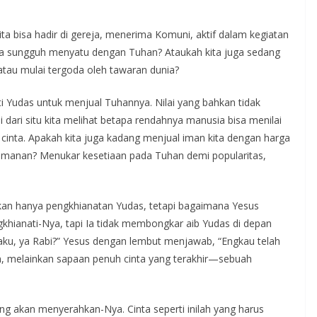
Kita bisa hadir di gereja, menerima Komuni, aktif dalam kegiatan
 ia sungguh menyatu dengan Tuhan? Ataukah kita juga sedang
atau mulai tergoda oleh tawaran dunia?
ti Yudas untuk menjual Tuhannya. Nilai yang bahkan tidak
dari situ kita melihat betapa rendahnya manusia bisa menilai
m cinta. Apakah kita juga kadang menjual iman kita dengan harga
manan? Menukar kesetiaan pada Tuhan demi popularitas,
kan hanya pengkhianatan Yudas, tetapi bagaimana Yesus
hianati-Nya, tapi Ia tidak membongkar aib Yudas di depan
 aku, ya Rabi?” Yesus dengan lembut menjawab, “Engkau telah
, melainkan sapaan penuh cinta yang terakhir—sebuah
g akan menyerahkan-Nya. Cinta seperti inilah yang harus