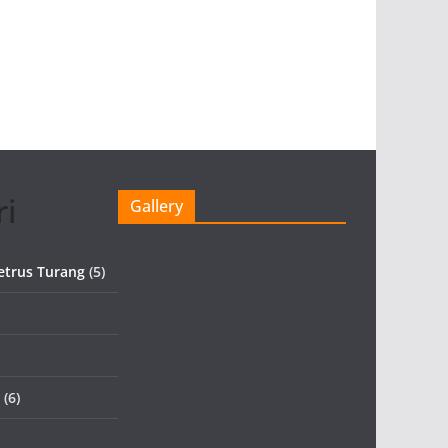
ri
Gallery
etrus Turang
(5)
(6)