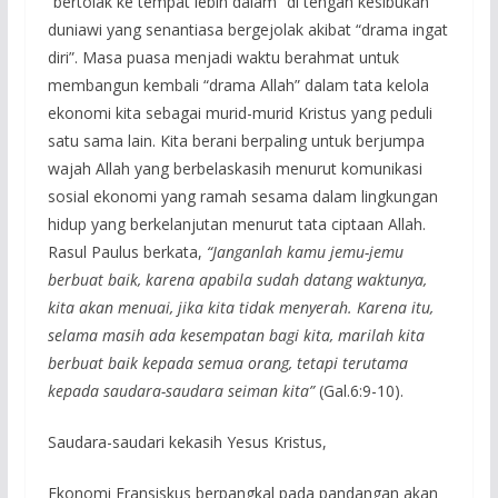
“bertolak ke tempat lebih dalam” di tengah kesibukan
duniawi yang senantiasa bergejolak akibat “drama ingat
diri”. Masa puasa menjadi waktu berahmat untuk
membangun kembali “drama Allah” dalam tata kelola
ekonomi kita sebagai murid-murid Kristus yang peduli
satu sama lain. Kita berani berpaling untuk berjumpa
wajah Allah yang berbelaskasih menurut komunikasi
sosial ekonomi yang ramah sesama dalam lingkungan
hidup yang berkelanjutan menurut tata ciptaan Allah.
Rasul Paulus berkata,
“Janganlah kamu jemu-jemu
berbuat baik, karena apabila sudah datang waktunya,
kita akan menuai, jika kita tidak menyerah. Karena itu,
selama masih ada kesempatan bagi kita, marilah kita
berbuat baik kepada semua orang, tetapi terutama
kepada saudara-saudara seiman kita”
(Gal.6:9-10).
Saudara-saudari kekasih Yesus Kristus,
Ekonomi Fransiskus berpangkal pada pandangan akan