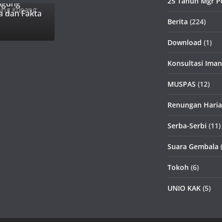
25 Tahun Mgr P
Agung
a dan Fakta
Berita
(224)
Download
(1)
Konsultasi Iman
MUSPAS
(12)
Renungan Hari
Serba-Serbi
(11)
Suara Gembala
(
Tokoh
(6)
UNIO KAK
(5)