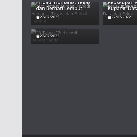
Pribadi Humanis, Tegas,
Keuskupan 
dan Berhati Lembut
Kupang: Dat
27/07/2022
27/07/2022
25 Tahun “Pertransiit
Benefaciendo”
27/07/2022