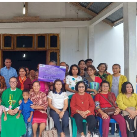
eo XIV
omunikasi
BERITA
a ke-60
Paroki Santo Yosef
Naikoten Teguhkan
Keharmonisan Keluarg
Melalui Seminar
Komunikasi
01/08/2026
KomsosKAK