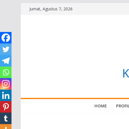
Skip
Jumat, Agustus 7, 2026
to
content
K
HOME
PROFI
SUARA GEMBALA