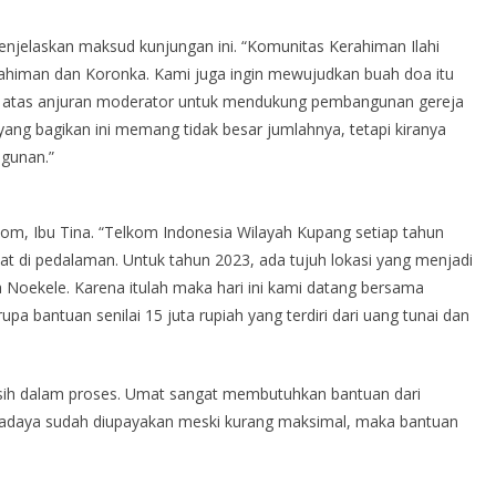
enjelaskan maksud kunjungan ini. “Komunitas Kerahiman Ilahi
himan dan Koronka. Kami juga ingin mewujudkan buah doa itu
ini atas anjuran moderator untuk mendukung pembangunan gereja
ang bagikan ini memang tidak besar jumlahnya, tetapi kiranya
gunan.”
lkom, Ibu Tina. “Telkom Indonesia Wilayah Kupang setiap tahun
t di pedalaman. Untuk tahun 2023, ada tujuh lokasi yang menjadi
 Noekele. Karena itulah maka hari ini kami datang bersama
pa bantuan senilai 15 juta rupiah yang terdiri dari uang tunai dan
ih dalam proses. Umat sangat membutuhkan bantuan dari
wadaya sudah diupayakan meski kurang maksimal, maka bantuan