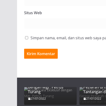
Situs Web
Simpan nama, email, dan situs web saya p
Communio:
Wawancara Eksklusif
Persekutuan
dengan Mgr. Petrus
Peziarah di 
Turang
Tantangan 
27/07/2022
27/07/2022
Mgr. Petrus Turang: