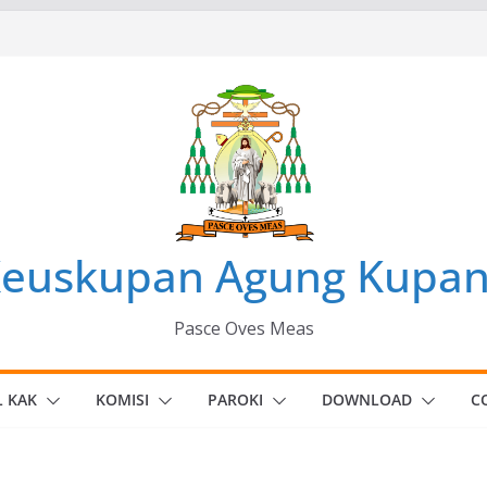
euskupan Agung Kupa
Pasce Oves Meas
L KAK
KOMISI
PAROKI
DOWNLOAD
C