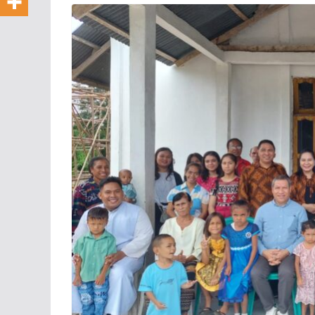
Pesan Paus L
untuk Hari K
Sosial Seduni
13/05/2026
KomsosKAK