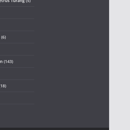
etrus Turang
(5)
(6)
an
(143)
18)