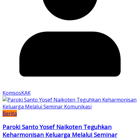
KomsosKAK
Berita
Paroki Santo Yosef Naikoten Teguhkan
Keharmonisan Keluarga Melalui Seminar