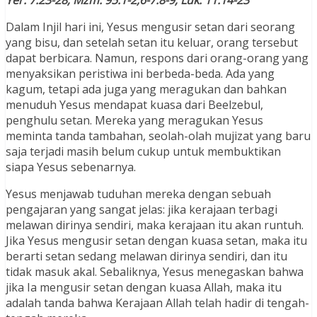
Yer. 7:23-28; Mzm. 95:1-2,6-7.8-9; Luk. 11:14-23
Dalam Injil hari ini, Yesus mengusir setan dari seorang
yang bisu, dan setelah setan itu keluar, orang tersebut
dapat berbicara. Namun, respons dari orang-orang yang
menyaksikan peristiwa ini berbeda-beda. Ada yang
kagum, tetapi ada juga yang meragukan dan bahkan
menuduh Yesus mendapat kuasa dari Beelzebul,
penghulu setan. Mereka yang meragukan Yesus
meminta tanda tambahan, seolah-olah mujizat yang baru
saja terjadi masih belum cukup untuk membuktikan
siapa Yesus sebenarnya.
Yesus menjawab tuduhan mereka dengan sebuah
pengajaran yang sangat jelas: jika kerajaan terbagi
melawan dirinya sendiri, maka kerajaan itu akan runtuh.
Jika Yesus mengusir setan dengan kuasa setan, maka itu
berarti setan sedang melawan dirinya sendiri, dan itu
tidak masuk akal. Sebaliknya, Yesus menegaskan bahwa
jika Ia mengusir setan dengan kuasa Allah, maka itu
adalah tanda bahwa Kerajaan Allah telah hadir di tengah-