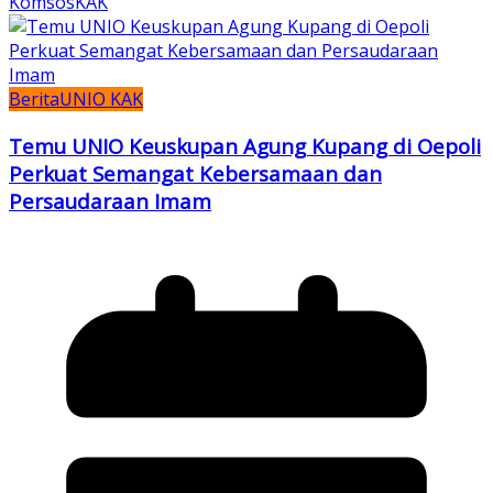
KomsosKAK
Berita
UNIO KAK
Temu UNIO Keuskupan Agung Kupang di Oepoli
Perkuat Semangat Kebersamaan dan
Persaudaraan Imam