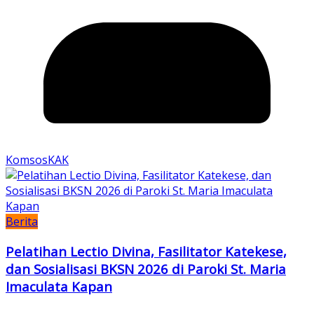
KomsosKAK
Berita
Pelatihan Lectio Divina, Fasilitator Katekese,
dan Sosialisasi BKSN 2026 di Paroki St. Maria
Imaculata Kapan