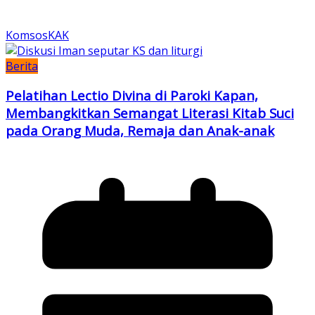
KomsosKAK
Berita
Pelatihan Lectio Divina di Paroki Kapan,
Membangkitkan Semangat Literasi Kitab Suci
pada Orang Muda, Remaja dan Anak-anak