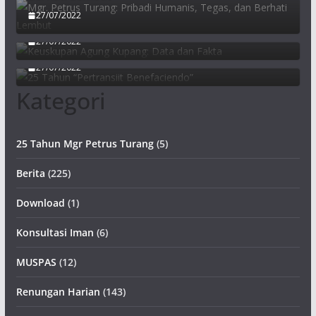
27/07/2022
Keuskupan Agung Kupang: Data dan Fakta
27/07/2022
25 Tahun “Pertransiit Benefaciendo”
27/07/2022
Kategori
25 Tahun Mgr Petrus Turang
(5)
Berita
(225)
Download
(1)
Konsultasi Iman
(6)
MUSPAS
(12)
Renungan Harian
(143)