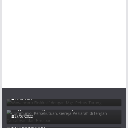
Wawancara Eksklusif dengan Mgr. Petrus
Turang
27/07/2022
Communio: Persekutuan, Gereja Peziarah di
tengah Tantangan dan Harapan
27/07/2022
Mgr. Petrus Turang: Pribadi Humanis, Tegas, dan
Berhati Lembut