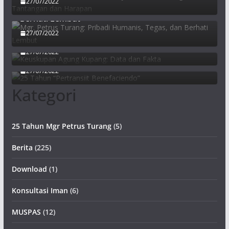
27/07/2022
Mgr. Petrus Turang: Pribadi Humanis, Tegas, dan
Berhati Lembut
27/07/2022
Keuskupan Agung Kupang: Data dan Fakta
27/07/2022
25 Tahun “Pertransiit Benefaciendo”
27/07/2022
Kategori
25 Tahun Mgr Petrus Turang
(5)
Berita
(225)
Download
(1)
Konsultasi Iman
(6)
MUSPAS
(12)