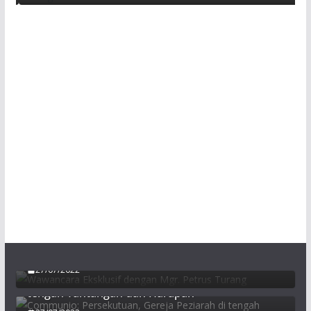
Wawancara Eksklusif dengan Mgr. Petrus
Turang
27/07/2022
Communio: Persekutuan, Gereja Peziarah di
tengah Tantangan dan Harapan