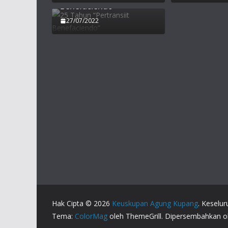
Benefaciendo”
27/07/2022
Hak Cipta © 2026
Keuskupan Agung Kupang
. Keselur
Tema:
ColorMag
oleh ThemeGrill. Dipersembahkan 