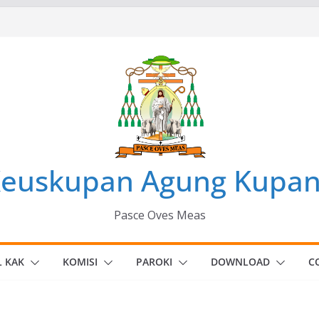
euskupan Agung Kupa
Pasce Oves Meas
L KAK
KOMISI
PAROKI
DOWNLOAD
C
IO
an Agung
i Oepoli