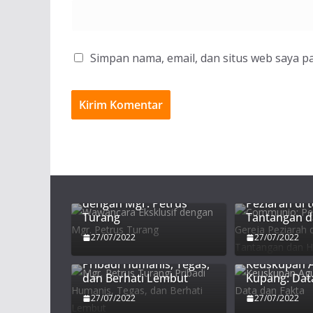
Simpan nama, email, dan situs web saya p
Communio:
Wawancara Eksklusif
Persekutuan
dengan Mgr. Petrus
Peziarah di 
Turang
Tantangan 
27/07/2022
27/07/2022
Mgr. Petrus Turang:
Pribadi Humanis, Tegas,
Keuskupan 
dan Berhati Lembut
Kupang: Dat
27/07/2022
27/07/2022
25 Tahun “Pertransiit