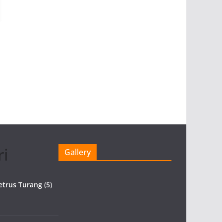
ri
Gallery
etrus Turang
(5)