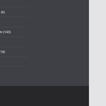
(6)
an
(143)
18)