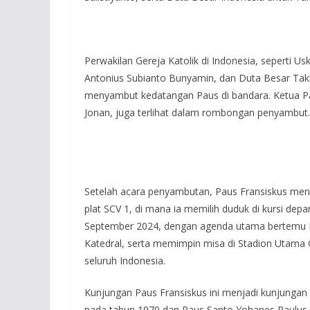
Perwakilan Gereja Katolik di Indonesia, seperti U
Antonius Subianto Bunyamin, dan Duta Besar Takht
menyambut kedatangan Paus di bandara. Ketua Pan
Jonan, juga terlihat dalam rombongan penyambut.
Setelah acara penyambutan, Paus Fransiskus mena
plat SCV 1, di mana ia memilih duduk di kursi depa
September 2024, dengan agenda utama bertemu Pr
Katedral, serta memimpin misa di Stadion Utama G
seluruh Indonesia.
Kunjungan Paus Fransiskus ini menjadi kunjungan 
pada tahun 1970 dan Paus Santo Yohanes Paulus 