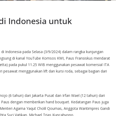
di Indonesia untuk
 di Indonesia pada Selasa (3/9/2024) dalam rangka kunjungan
langsung di kanal YouTube Komsos KWI, Paus Fransiskus mendarat
oetta) pada pukul 11.25 WIB menggunakan pesawat komersial ITA
ari pesawat menggunakan lift dan kursi roda, sebagai bagian dari
o (6 tahun) dari Jakarta Pusat dan Irfan Wael (12 tahun) dari
 Paus dengan memberikan hand bouquet. Kedatangan Paus juga
 Menteri Agama Yaqut Cholil Qoumas, Anggota Wantimpres Gandi
khta Suci Vatikan, Michael Trias Kuncahyono.