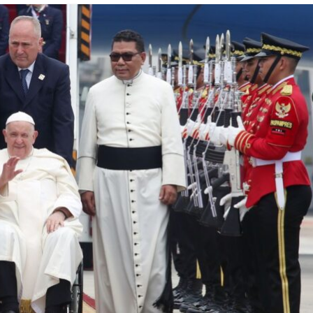
Semangat
BERITA
maan dan
Konferensi Nasional
araan Imam
Kedua Legio Maria
Senatus Maria
msosKAK
Diangkat ke Surga-
Kupang, Resmi Dibuk
08/08/2026
KomsosKAK