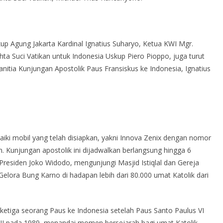
skup Agung Jakarta Kardinal Ignatius Suharyo, Ketua KWI Mgr.
a Suci Vatikan untuk Indonesia Uskup Piero Pioppo, juga turut
itia Kunjungan Apostolik Paus Fransiskus ke Indonesia, Ignatius
iki mobil yang telah disiapkan, yakni Innova Zenix dengan nomor
n. Kunjungan apostolik ini dijadwalkan berlangsung hingga 6
esiden Joko Widodo, mengunjungi Masjid Istiqlal dan Gereja
elora Bung Karno di hadapan lebih dari 80.000 umat Katolik dari
ketiga seorang Paus ke Indonesia setelah Paus Santo Paulus VI
II pada 1989, menandai momen bersejarah bagi umat Katolik