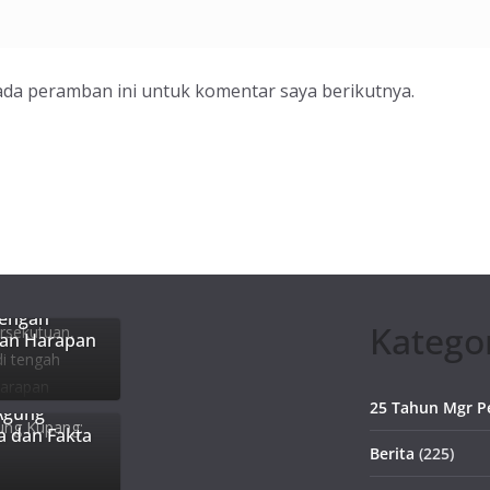
ada peramban ini untuk komentar saya berikutnya.
, Gereja
tengah
Katego
dan Harapan
25 Tahun Mgr P
Agung
a dan Fakta
Berita
(225)