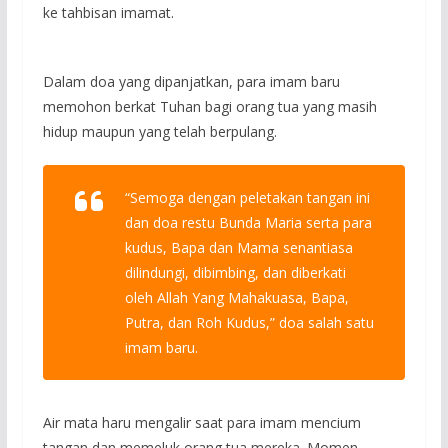
ke tahbisan imamat.
Dalam doa yang dipanjatkan, para imam baru
memohon berkat Tuhan bagi orang tua yang masih
hidup maupun yang telah berpulang.
“Semoga dengan peletakan tangan ini
dan doa restu Bunda Maria serta para
kudus, Bapa dan Mama senantiasa
dilindungi, dibimbing, dan diberkati
oleh Allah Yang Mahakuasa, Bapa,
Putra, dan Roh Kudus,”
doa salah satu
imam baru.
Air mata haru mengalir saat para imam mencium
tangan dan memeluk orang tua mereka. Momen