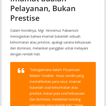
Pelayanan, Bukan
Prestise
Dalam homilinya, Mgr. Hironimus Pakaenoni
menegaskan bahwa imamat bukanlah sebuah
kehormatan atau prestise, apalagi sarana kekuasaan
dan dominasi, melainkan panggilan untuk melayani
dengan rendah hati.
“Sebagaimana dalam Perjamuan
Malam Terakhir, Yesus sendiri yang
mentahbiskan para rasul. Imamat
bukanlah soal kehormatan atau
prestise, bukan pula soal kekuasaan
dan dominasi, melainkan tentang
pelayanan yang rendah hati,”
tegas