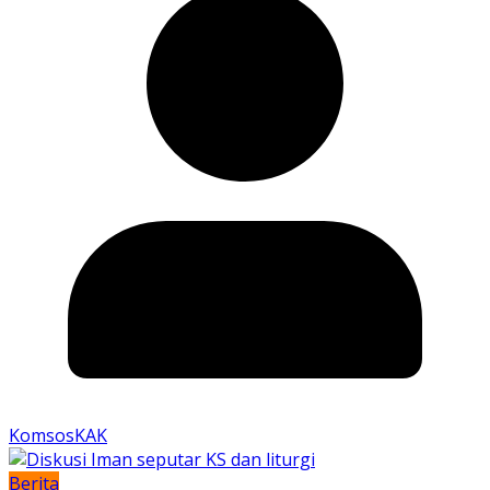
KomsosKAK
Berita