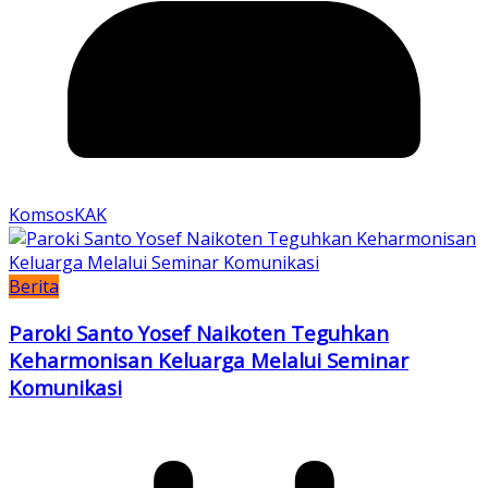
KomsosKAK
Berita
Paroki Santo Yosef Naikoten Teguhkan
Keharmonisan Keluarga Melalui Seminar
Komunikasi