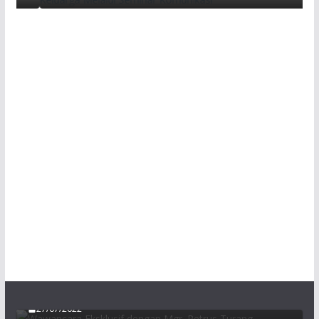
Wawancara Eksklusif dengan Mgr. Petrus
Turang
27/07/2022
Communio: Persekutuan, Gereja Peziarah di