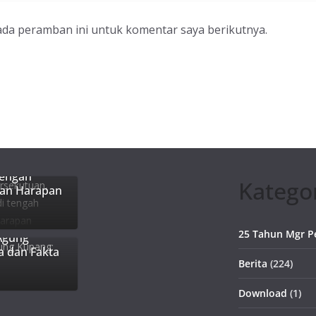
ada peramban ini untuk komentar saya berikutnya.
, Gereja
tengah
Katego
dan Harapan
25 Tahun Mgr P
Agung
a dan Fakta
Berita
(224)
Download
(1)