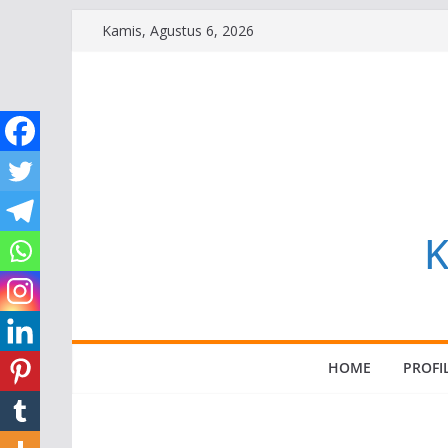
Skip
Kamis, Agustus 6, 2026
to
content
K
HOME
PROFI
SUARA GEMBALA