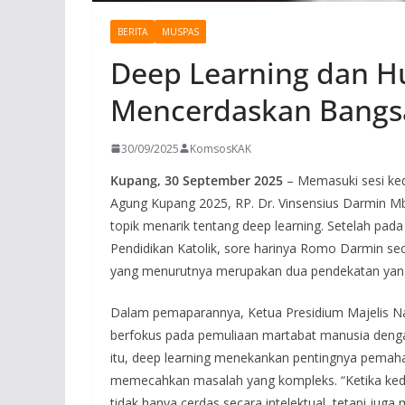
BERITA
MUSPAS
Deep Learning dan H
Mencerdaskan Bangs
30/09/2025
KomsosKAK
Kupang, 30 September 2025
– Memasuki sesi ked
Agung Kupang 2025, RP. Dr. Vinsensius Darmin 
topik menarik tentang deep learning. Setelah pad
Pendidikan Katolik, sore harinya Romo Darmin se
yang menurutnya merupakan dua pendekatan yang
Dalam pemaparannya, Ketua Presidium Majelis Na
berfokus pada pemuliaan martabat manusia dengan
itu, deep learning menekankan pentingnya pemaha
memecahkan masalah yang kompleks. “Ketika kedu
tidak hanya cerdas secara intelektual, tetapi juga