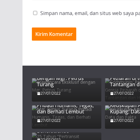
Simpan nama, email, dan situs web saya p
Communio:
Wawancara Eksklusif
Persekutuan
dengan Mgr. Petrus
Peziarah di 
Turang
Tantangan 
27/07/2022
27/07/2022
Mgr. Petrus Turang:
Pribadi Humanis, Tegas,
Keuskupan 
dan Berhati Lembut
Kupang: Dat
27/07/2022
27/07/2022
25 Tahun “Pertransiit
Benefaciendo”
27/07/2022