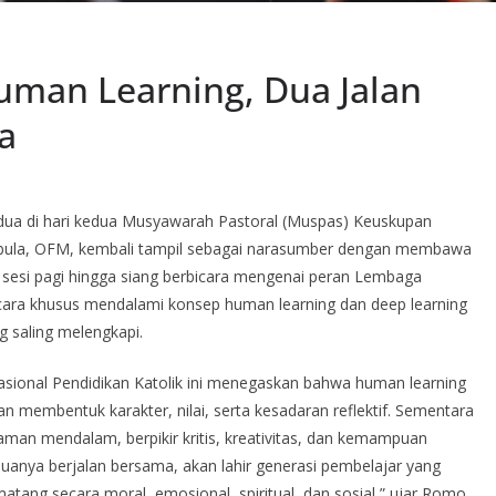
uman Learning, Dua Jalan
a
ua di hari kedua Musyawarah Pastoral (Muspas) Keuskupan
Mbula, OFM, kembali tampil sebagai narasumber dengan membawa
a sesi pagi hingga siang berbicara mengenai peran Lembaga
cara khusus mendalami konsep human learning dan deep learning
 saling melengkapi.
sional Pendidikan Katolik ini menegaskan bahwa human learning
 membentuk karakter, nilai, serta kesadaran reflektif. Sementara
man mendalam, berpikir kritis, kreativitas, dan kemampuan
anya berjalan bersama, akan lahir generasi pembelajar yang
 matang secara moral, emosional, spiritual, dan sosial,” ujar Romo