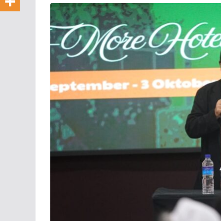
Pesan Paus L
untuk Hari K
Sosial Seduni
13/05/2026
KomsosKAK