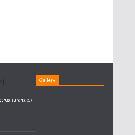
ri
Gallery
etrus Turang
(5)