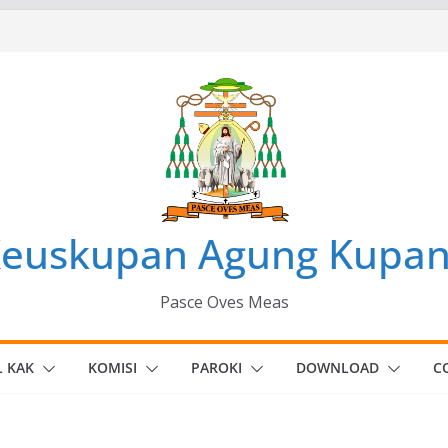
euskupan Agung Kupa
Pasce Oves Meas
L KAK
KOMISI
PAROKI
DOWNLOAD
C