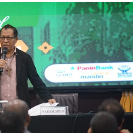
eo XIV
omunikasi
BERITA
a ke-60
Paroki Santo Yosef
Naikoten Teguhkan
Keharmonisan Keluarg
Melalui Seminar
Komunikasi
01/08/2026
KomsosKAK