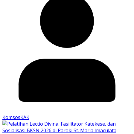
KomsosKAK