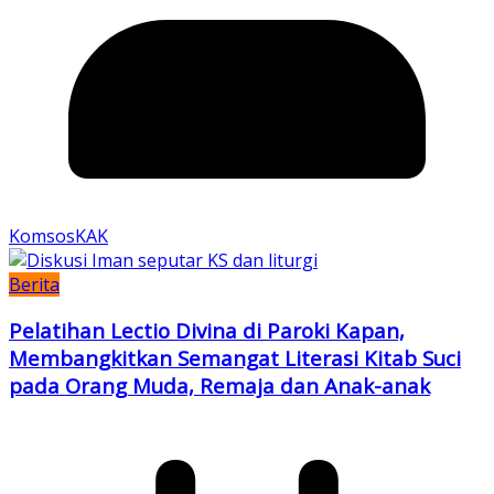
KomsosKAK
Berita
Pelatihan Lectio Divina di Paroki Kapan,
Membangkitkan Semangat Literasi Kitab Suci
pada Orang Muda, Remaja dan Anak-anak