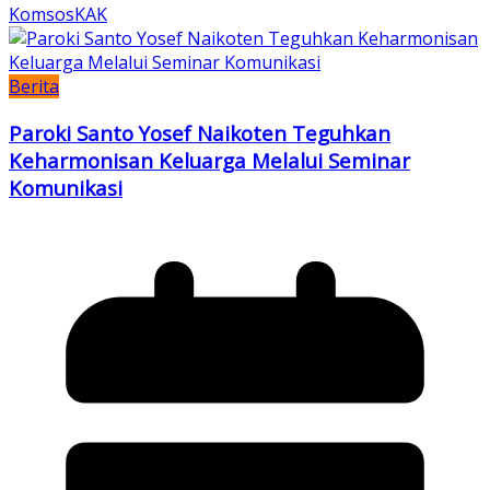
KomsosKAK
Berita
Paroki Santo Yosef Naikoten Teguhkan
Keharmonisan Keluarga Melalui Seminar
Komunikasi