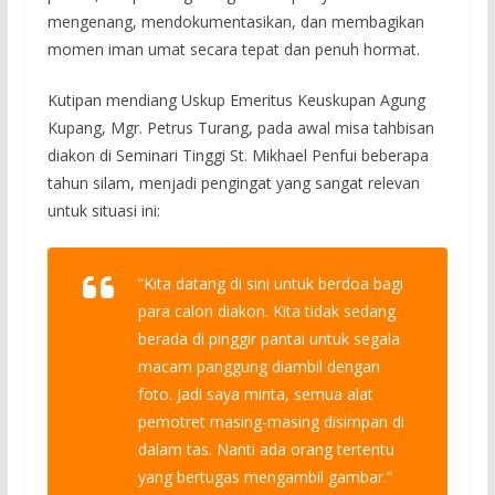
mengenang, mendokumentasikan, dan membagikan
momen iman umat secara tepat dan penuh hormat.
Kutipan mendiang Uskup Emeritus Keuskupan Agung
Kupang, Mgr. Petrus Turang, pada awal misa tahbisan
diakon di Seminari Tinggi St. Mikhael Penfui beberapa
tahun silam, menjadi pengingat yang sangat relevan
untuk situasi ini:
“Kita datang di sini untuk berdoa bagi
para calon diakon. Kita tidak sedang
berada di pinggir pantai untuk segala
macam panggung diambil dengan
foto. Jadi saya minta, semua alat
pemotret masing-masing disimpan di
dalam tas. Nanti ada orang tertentu
yang bertugas mengambil gambar.”