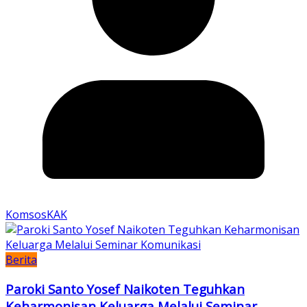
KomsosKAK
Berita
Paroki Santo Yosef Naikoten Teguhkan
Keharmonisan Keluarga Melalui Seminar