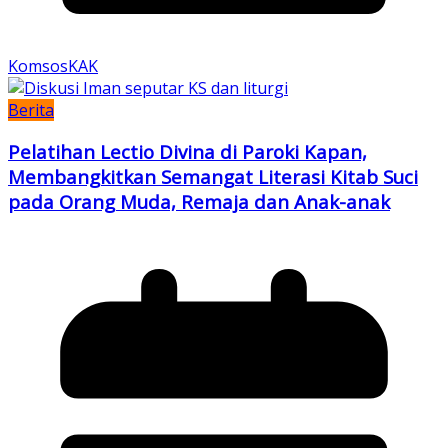
KomsosKAK
Berita
Pelatihan Lectio Divina di Paroki Kapan,
Membangkitkan Semangat Literasi Kitab Suci
pada Orang Muda, Remaja dan Anak-anak