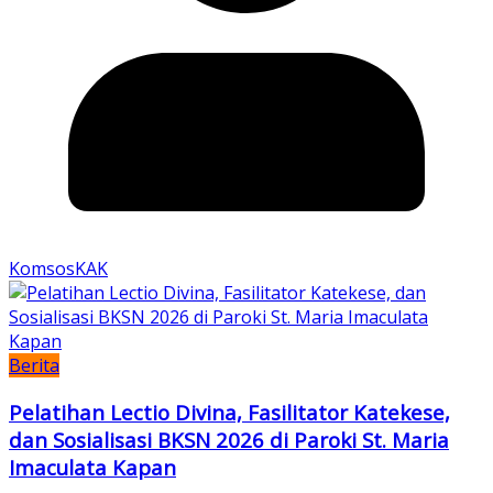
KomsosKAK
Berita
Pelatihan Lectio Divina, Fasilitator Katekese,
dan Sosialisasi BKSN 2026 di Paroki St. Maria
Imaculata Kapan